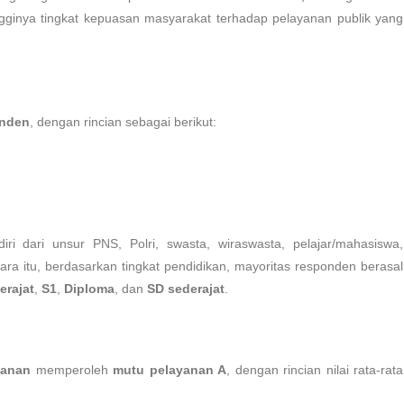
ingginya tingkat kepuasan masyarakat terhadap pelayanan publik yang
onden
, dengan rincian sebagai berikut:
iri dari unsur PNS, Polri, swasta, wiraswasta, pelajar/mahasiswa,
tara itu, berdasarkan tingkat pendidikan, mayoritas responden berasal
erajat
,
S1
,
Diploma
, dan
SD sederajat
.
yanan
memperoleh
mutu pelayanan A
, dengan rincian nilai rata-rata