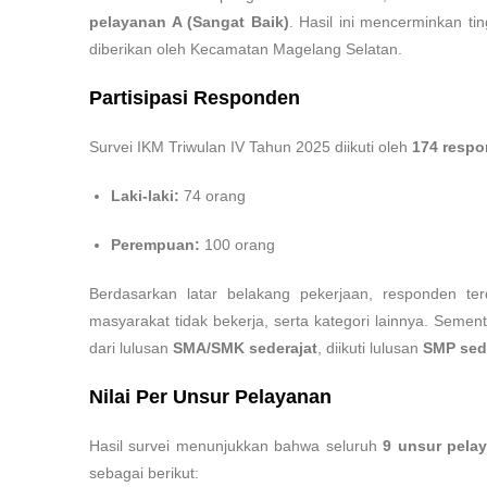
pelayanan A (Sangat Baik)
. Hasil ini mencerminkan t
diberikan oleh Kecamatan Magelang Selatan.
Partisipasi Responden
Survei IKM Triwulan IV Tahun 2025 diikuti oleh
174 resp
Laki-laki:
74 orang
Perempuan:
100 orang
Berdasarkan latar belakang pekerjaan, responden terd
masyarakat tidak bekerja, serta kategori lainnya. Semen
dari lulusan
SMA/SMK sederajat
, diikuti lulusan
SMP sed
Nilai Per Unsur Pelayanan
Hasil survei menunjukkan bahwa seluruh
9 unsur pela
sebagai berikut: